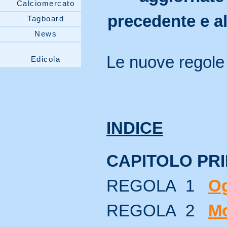
Calciomercato
precedente e al
Tagboard
News
Le nuove regole 
Edicola
INDICE
CAPITOLO PR
REGOLA 1
Og
REGOLA 2
Mo