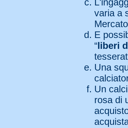
L'ingaggi
varia a 
Mercato
E possib
“
liberi 
tesserat
Una squ
calciato
Un calci
rosa di
acquisto
acquista