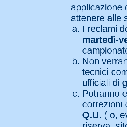
applicazione 
attenere alle 
I reclami d
martedì
-
v
campionato
Non verran
tecnici com
ufficiali di 
Potranno es
correzioni 
Q.U.
( o, e
riserva, si