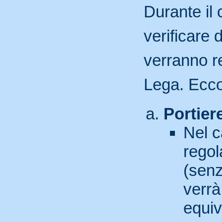
Durante il
verificare d
verranno r
Lega. Ecco 
Portier
Nel c
regol
(senz
verrà
equiv