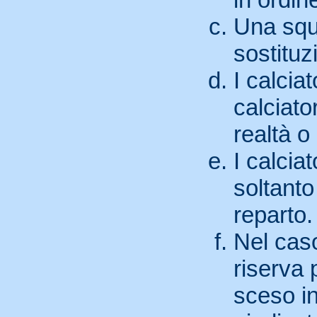
Una squa
sostituz
I calcia
calciato
realtà o
I calcia
soltanto
reparto.
Nel caso
riserva 
sceso in