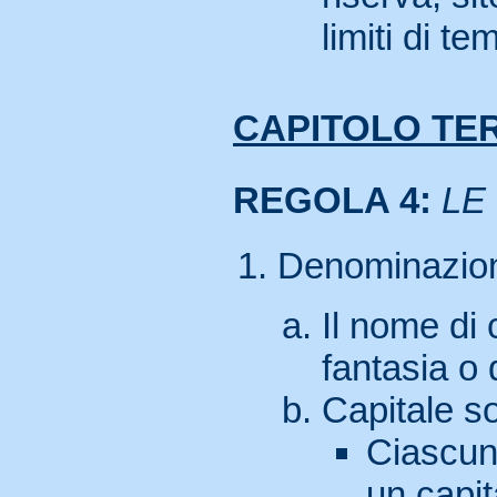
limiti di t
CAPITOLO TE
REGOLA 4:
LE
Denominazion
Il nome di
fantasia o 
Capitale s
Ciascuna
un capit