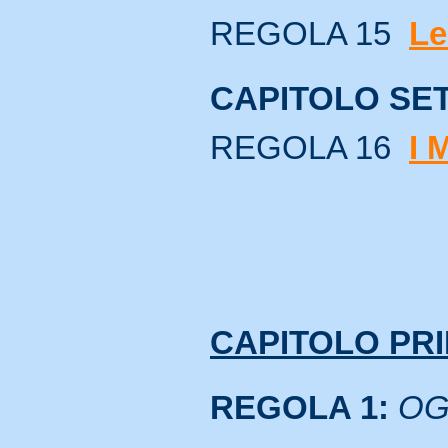
REGOLA 15
Le
CAPITOLO SE
REGOLA 16
I 
CAPITOLO PR
REGOLA 1:
OG