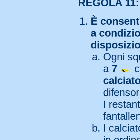
REGOLA 11
È consentit
a condizio
disposizio
Ogni sq
a
7
ca
calciat
difensor
I restan
fantalle
I calcia
in ordin