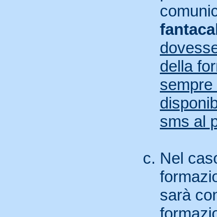
comunica
fantaca
dovesser
della f
sempre e
disponib
sms al p
Nel cas
formazio
sarà con
formazi