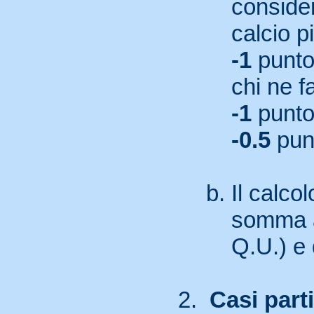
consider
calcio p
-1
punto 
chi ne fa
-1
punto
-0.5
pun
Il calco
somma a
Q.U.) e
Casi parti