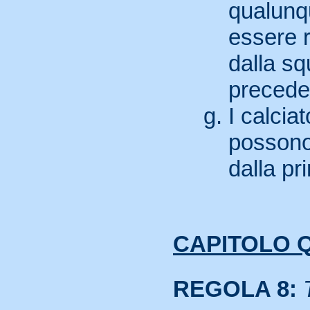
qualunq
essere r
dalla sq
precede
I calcia
possono 
dalla pr
CAPITOLO 
REGOLA 8: