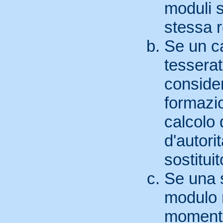
moduli s
stessa r
Se un ca
tesserat
consider
formazi
calcolo d
d'autori
sostituit
Se una 
modulo n
momento 