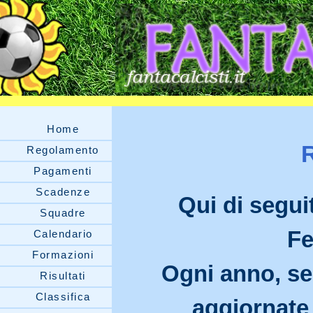
Home
Regolamento
Pagamenti
Scadenze
Qui di seguit
Squadre
Fe
Calendario
Formazioni
Ogni anno, se
Risultati
Classifica
aggiornate 