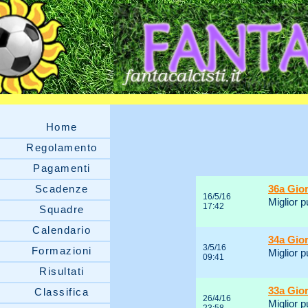
Home
Regolamento
Pagamenti
Scadenze
36a Gio
16/5/16
Miglior p
17:42
Squadre
Calendario
34a Gio
3/5/16
Formazioni
Miglior p
09:41
Risultati
33a Gio
Classifica
26/4/16
Miglior 