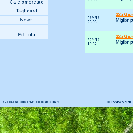
23:58
Calciomercato
Tagboard
33a Gio
26/4/16
News
Miglior 
23:03
Edicola
32a Gio
22/4/16
Miglior p
19:32
624 pagine viste e 624 acessi unici dal 6
© Fantacalcisti.