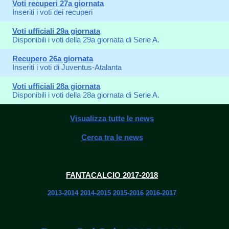
Voti recuperi 27a giornata
Inseriti i voti dei recuperi
Voti ufficiali 29a giornata
Disponibili i voti della 29a giornata di Serie A.
Recupero 26a giornata
Inseriti i voti di Juventus-Atalanta
Voti ufficiali 28a giornata
Disponibili i voti della 28a giornata di Serie A.
Visualizza tutte le news
Cerca tra le news
FANTACALCIO 2017-2018
2013-2014
2014-2015
2015-2016
2016-2017