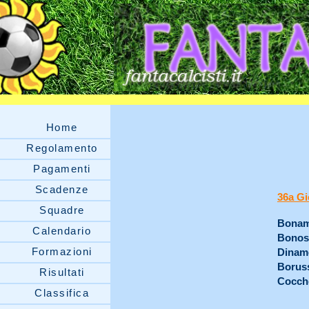
Home
Regolamento
Pagamenti
Scadenze
36a Gi
Squadre
Bonam
Calendario
Bonos
Formazioni
Dinamo
Borus
Risultati
Cocche
Classifica