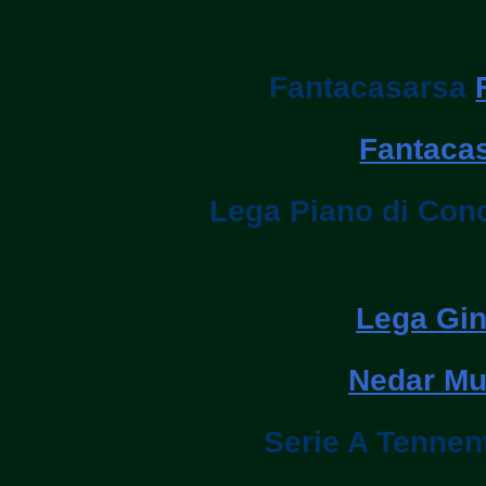
Fantacasarsa
Fantaca
Lega Piano di Co
Lega Gin
Nedar Mu
Serie A Tenne