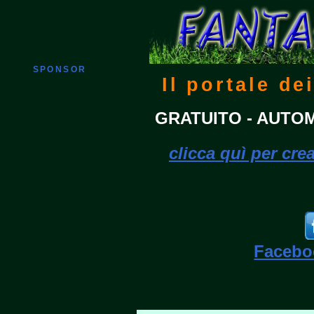
SPONSOR
Il portale de
GRATUITO - AUTO
clicca quì per crea
Faceboo