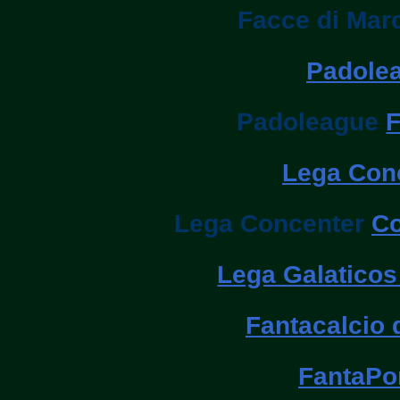
Facce di Ma
Padole
Padoleague
F
Lega Con
Lega Concenter
Co
Lega Galaticos
Fantacalcio 
FantaP