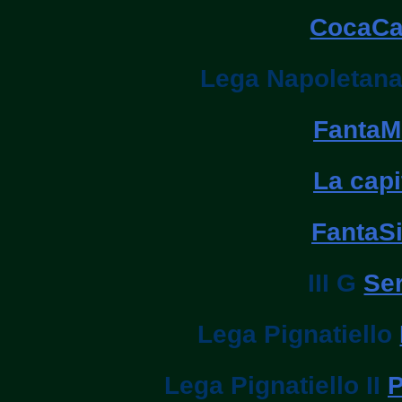
CocaCa
Lega Napoletan
FantaM
La capi
FantaSi
III G
Ser
Lega Pignatiello
Lega Pignatiello II
P