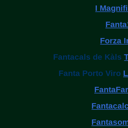
I Magnifi
Fanta
Forza I
Fantacals de Kàls
Fanta Porto Viro
L
FantaFa
Fantacal
Fantasom