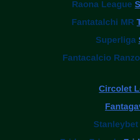
Raona League
S
Fantatalchi MR
Superliga
Fantacalcio Ranz
Circolet 
Fantaga
Stanleybe