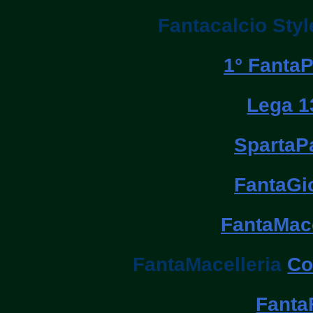
Fantacalcio Sty
1° FantaP
Lega 1
SpartaP
FantaGi
FantaMace
FantaMacelleria
Co
Fanta