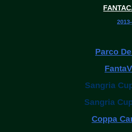
FANTACA
2013
Parco De
FantaV
Sangria Cu
Sangria Cu
Coppa Ca