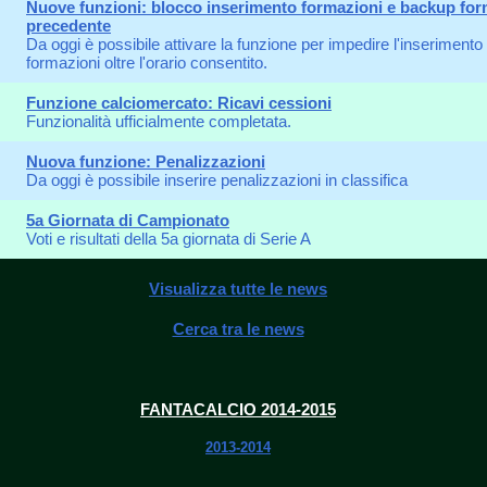
Nuove funzioni: blocco inserimento formazioni e backup fo
precedente
Da oggi è possibile attivare la funzione per impedire l'inserimento 
formazioni oltre l'orario consentito.
Funzione calciomercato: Ricavi cessioni
Funzionalità ufficialmente completata.
Nuova funzione: Penalizzazioni
Da oggi è possibile inserire penalizzazioni in classifica
5a Giornata di Campionato
Voti e risultati della 5a giornata di Serie A
Visualizza tutte le news
Cerca tra le news
FANTACALCIO 2014-2015
2013-2014