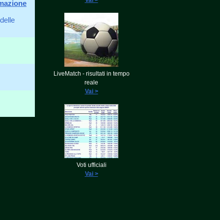
Vai >
rmazione
delle
LiveMatch - risultati in tempo
reale
Vai >
Voti ufficiali
Vai >