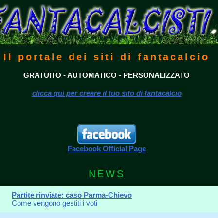
Il portale dei siti di fantacalcio
GRATUITO - AUTOMATICO - PERSONALIZZATO
clicca quì per creare il tuo sito di fantacalcio
Facebook Official Page
NEWS
Partite rinviate: caso Parma-Chievo
Come vengono gestiti i voti