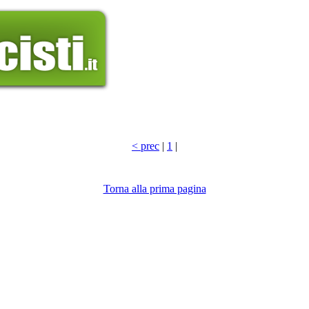
< prec
|
1
|
Torna alla prima pagina