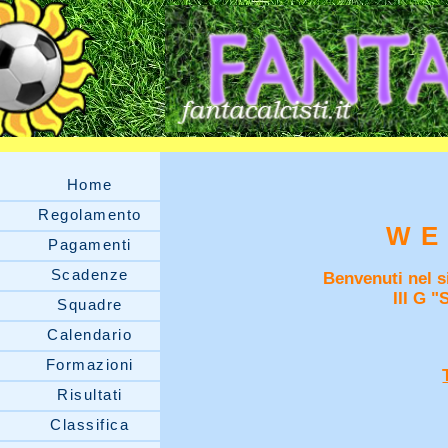
Home
Regolamento
WE
Pagamenti
Scadenze
Benvenuti nel si
III G "
Squadre
Calendario
Formazioni
Risultati
Classifica