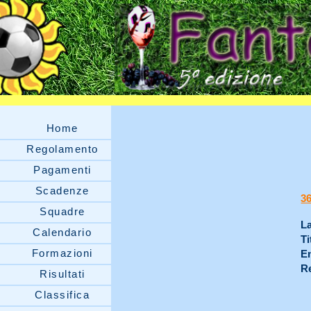
Home
Regolamento
Pagamenti
Scadenze
3
Squadre
La
Calendario
Ti
Formazioni
Em
Re
Risultati
Classifica