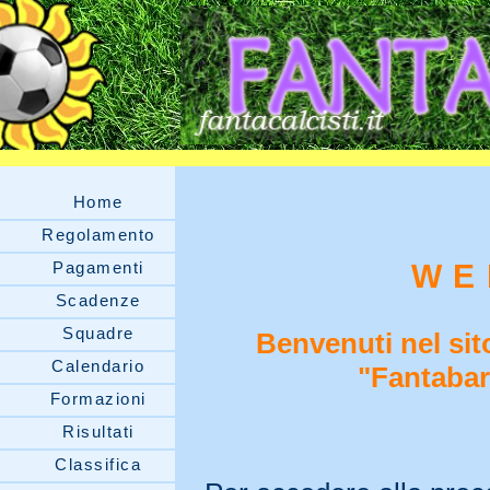
Home
Regolamento
Pagamenti
WE
Scadenze
Squadre
Benvenuti nel sito
Calendario
"Fantabar
Formazioni
Risultati
Classifica