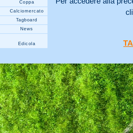
Per accedere alla prec
Coppa
cl
Calciomercato
Tagboard
News
T
Edicola