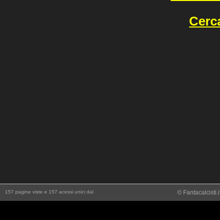
Cerca
157 pagine viste e 157 acessi unici dal
© Fantacalcisti.