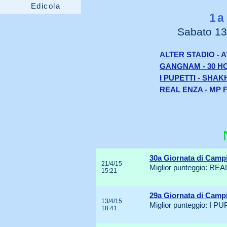
Edicola
1a
Sabato 13
ALTER STADIO -
GANGNAM - 30 HO
I PUPETTI - SHA
REAL ENZA - MP
30a Giornata di Camp
21/4/15
Miglior punteggio: REA
15:21
29a Giornata di Camp
13/4/15
Miglior punteggio: I PU
18:41