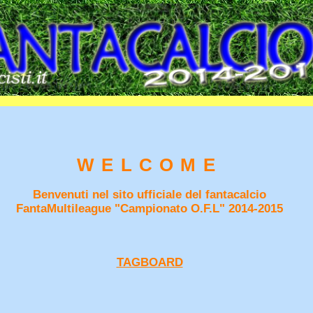
WELCOME
Benvenuti nel sito ufficiale del fantacalcio
FantaMultileague "Campionato O.F.L" 2014-2015
TAGBOARD